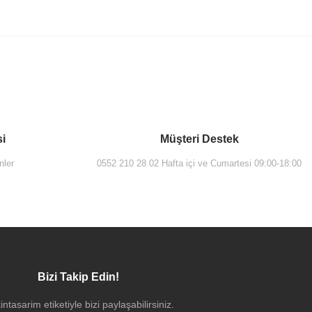
si
Müşteri Destek
nler
0552 210 28 02 Hafta içi ve Cumartesi 09:00-18:00
Bizi Takip Edin!
Aydınlatmalı Dolaplı Ayna 80 Cm Açık Meşe
intasarim etiketiyle bizi paylaşabilirsiniz.