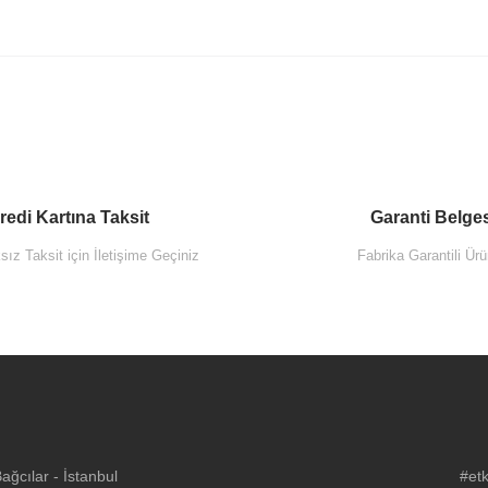
redi Kartına Taksit
Garanti Belge
ız Taksit için İletişime Geçiniz
Fabrika Garantili Ürü
Vitra 60896 Sento 
ğcılar - İstanbul
#etk
 Yuvarlak Süzgeci Universal (Basmalı) Krom