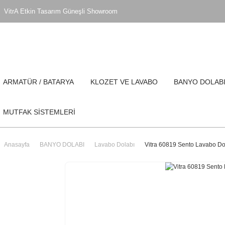
VitrA Etkin Tasarım Güneşli Showroom
ARMATÜR / BATARYA
KLOZET VE LAVABO
BANYO DOLAB
MUTFAK SİSTEMLERİ
Anasayfa
BANYO DOLABI
Lavabo Dolabı
Vitra 60819 Sento Lavabo Do