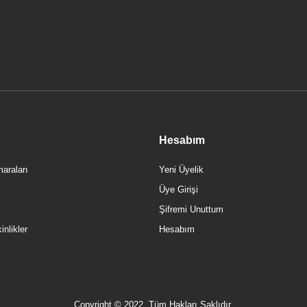
20.000,00 TL
Hesabım
araları
Yeni Üyelik
Üye Girişi
Şifremi Unuttum
nlikler
Hesabım
Copyright © 2022, Tüm Hakları Saklıdır.