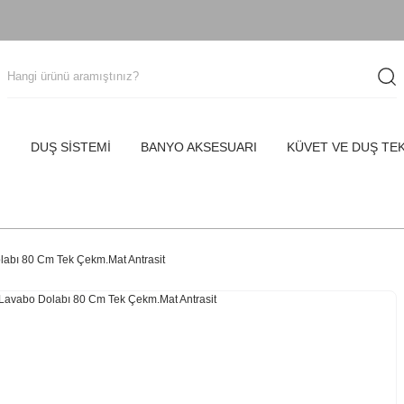
I
DUŞ SİSTEMİ
BANYO AKSESUARI
KÜVET VE DUŞ TE
labı 80 Cm Tek Çekm.Mat Antrasit