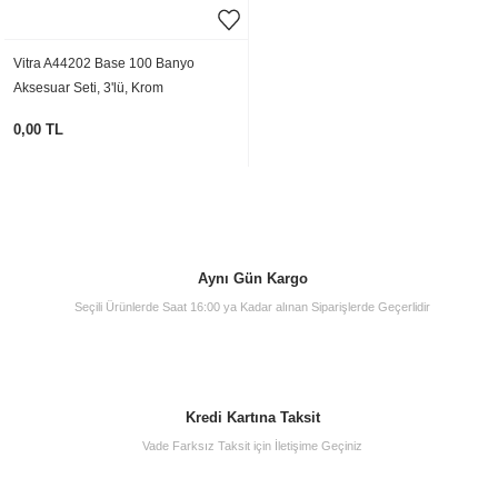
Vitra A44202 Base 100 Banyo
Aksesuar Seti, 3'lü, Krom
0,00 TL
Aynı Gün Kargo
Seçili Ürünlerde Saat 16:00 ya Kadar alınan Siparişlerde Geçerlidir
Kredi Kartına Taksit
Vade Farksız Taksit için İletişime Geçiniz