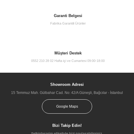
Garanti Belgesi
Fabrika Garantili Ürünler
Müşteri Destek
0552 210 28 02 Hafta içi ve Cumartesi 09:00-18:00
Showroom Adresi
15 Temmuz Mah. Gülbahar Cad. No: 42/A Güneşli, Bağcılar - İstanbul
Google Maps
Bizi Takip Edin!
#etkintasarim etiketiyle bizi paylaşabilirsiniz.