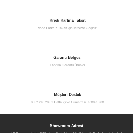
Kredi Kartına Taksit
Vade Farksız Taksit için İletişime Geçiniz
Vitra 60819 Sento Lavabo Dolabı 80 Cm Tek Çekm.Mat Antrasit
Garanti Belgesi
Fabrika Garantili Ürünler
26.500,00 TL
Müşteri Destek
0552 210 28 02 Hafta içi ve Cumartesi 09:00-18:00
Showroom Adresi