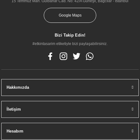
15 Temmuz Mah. Gülbahar Cad. No: 42/A Güneşli, Bağcılar - İstanbul
Google Maps
Bizi Takip Edin!
#etkintasarim etiketiyle bizi paylaşabilirsiniz.
Vitra 60836 Sento Lavabo Dolabı 80 Cm Çift Çekm.Mat Antrasit
33.500,00 TL
Hakkımızda
İletişim
Hesabım