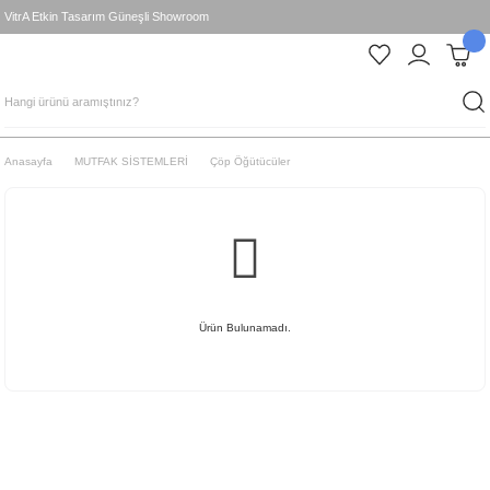
VitrA Etkin Tasarım Güneşli Showroom
Anasayfa
MUTFAK SİSTEMLERİ
Çöp Öğütücüler
Ürün Bulunamadı.