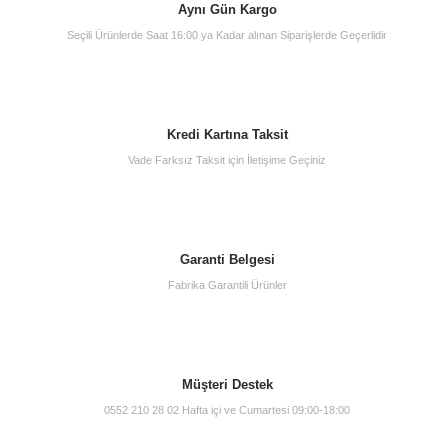
Aynı Gün Kargo
Seçili Ürünlerde Saat 16:00 ya Kadar alınan Siparişlerde Geçerlidir
Kredi Kartına Taksit
Vade Farksız Taksit için İletişime Geçiniz
Garanti Belgesi
Fabrika Garantili Ürünler
Müşteri Destek
0552 210 28 02 Hafta içi ve Cumartesi 09:00-18:00