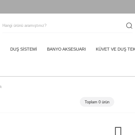
I
DUŞ SİSTEMİ
BANYO AKSESUARI
KÜVET VE DUŞ TE
k
Toplam 0 ürün