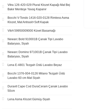
Vitra 126-420-029 Plural Klozet Kapağı Mat Bej
Bakır Menteşe Yavaş Kapanır
Bocchi V-Tondo 1416-020-0128 Rimless Asma
Klozet, Mat Antrasit+Soft Kapak
VitrA 59950009000 Küvet Basamağı
Newarc Bold 910001B Çanak Tipi Lavabo
Bataryası, Siyah
Newarc Domino 971001B Çanak Tipi Lavabo
Bataryası, Siyah
Lena E-4801 Tezgah Üstü Lavabo Beyaz
Bocchi 1376-004-0126 Milano Tezgah Üstü
Lavabo 60 cm Mat Siyah
Duravit Cape Cod DuraCeram Çanak Lavabo
50cm
Lena Asma Klozet Gümüş-Siyah