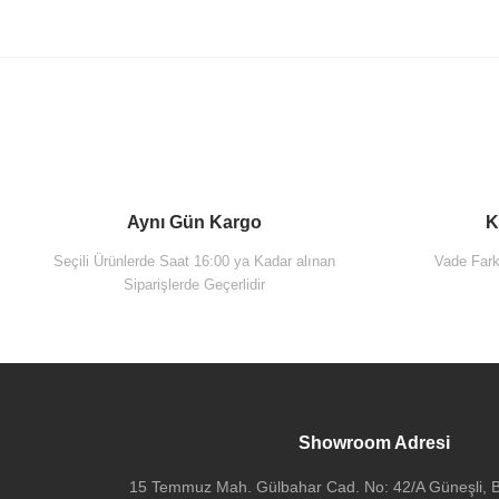
Aynı Gün Kargo
K
Seçili Ürünlerde Saat 16:00 ya Kadar alınan
Vade Farks
Siparişlerde Geçerlidir
Showroom Adresi
15 Temmuz Mah. Gülbahar Cad. No: 42/A Güneşli, Ba
Vitra 62154 Valarte Lavabo Dolabı 80 Cm Lavabolu Mat Gri Kapakl