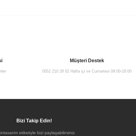
si
Müşteri Destek
nler
0552 210 28 02 Hafta içi ve Cumartesi 09:00-18:00
Bizi Takip Edin!
intasarim etiketiyle bizi paylaşabilirsiniz.