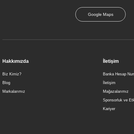
Google Maps
33.400,00 TL
Hakkımızda
İletişim
Biz Kimiz?
Banka Hesap Num
Blog
İletişim
Markalarımız
Mağazalarımız
Sponsorluk ve Etki
Kariyer
TÜKENDİ