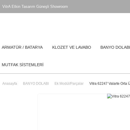
VitrA Etkin Tasarım Güneşli Showroom
ARMATÜR / BATARYA
KLOZET VE LAVABO
BANYO DOLAB
MUTFAK SİSTEMLERİ
Anasayfa
BANYO DOLABI
Ek Modül/Parçalar
Vitra 62247 Valarte Orta 