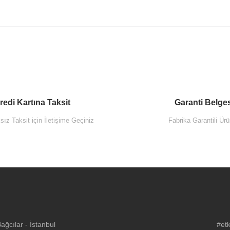
redi Kartına Taksit
Garanti Belge
ız Taksit için İletişime Geçiniz
Fabrika Garantili Ürü
ğcılar - İstanbul
#etk
ı