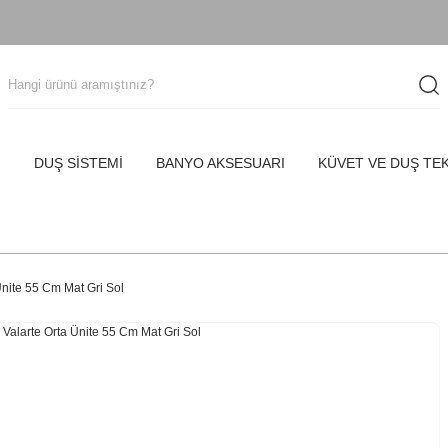
I
DUŞ SİSTEMİ
BANYO AKSESUARI
KÜVET VE DUŞ TE
Ünite 55 Cm Mat Gri Sol