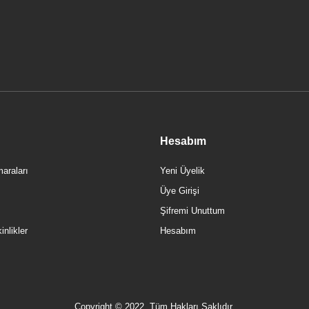
Vitra 62157 Valarte Lavabo Dolabı 100 Cm Lavabolu Mat Gri Kap
37.250,00 TL
Hesabım
araları
Yeni Üyelik
Üye Girişi
Şifremi Unuttum
nlikler
Hesabım
Copyright © 2022, Tüm Hakları Saklıdır.