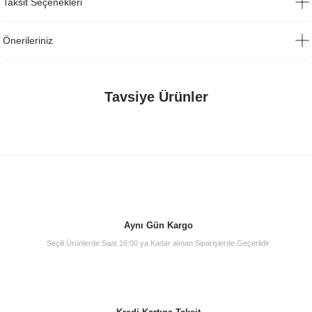
Taksit Seçenekleri
Önerileriniz
Tavsiye Ürünler
Aynı Gün Kargo
Seçili Ürünlerde Saat 16:00 ya Kadar alınan Siparişlerde Geçerlidir
Vitra A45123 Lavabo Sifonu Krom T Tipi