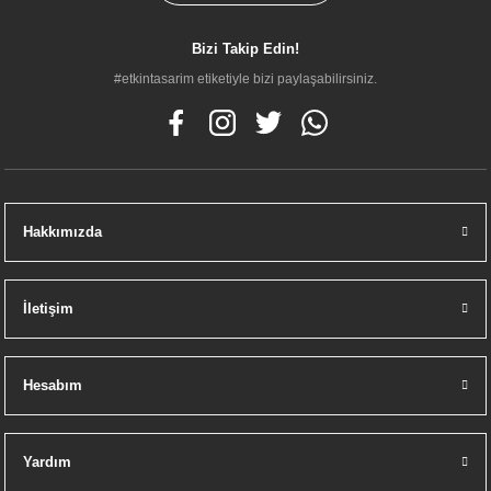
Artema A45149 Lavabo Yuvarlak Süzgeci Universal (Basmalı) Krom
Bizi Takip Edin!
#etkintasarim etiketiyle bizi paylaşabilirsiniz.
975,00 TL
Hakkımızda
İletişim
Hesabım
Yardım