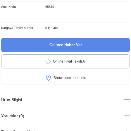
Stok Kodu
65819
Kargoya Teslim süresi
5 İş Günü
Gelince Haber Ver
Online Fiyat Teklifi Al
Showroom’da İncele
Ürün Bilgisi
Yorumlar (0)