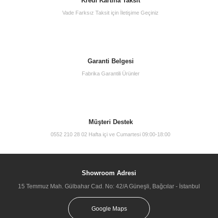
Kredi Kartına Taksit
Vade Farksız Taksit için İletişime Geçiniz
2.350,00 TL
Garanti Belgesi
Fabrika Garantili Ürünler
Müşteri Destek
0552 210 28 02 Hafta içi ve Cumartesi 09:00-18:00
Showroom Adresi
15 Temmuz Mah. Gülbahar Cad. No: 42/A Güneşli, Bağcılar - İstanbul
Google Maps