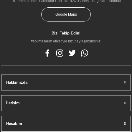
15 Temmuz Mah. Gülbahar Cad. No: 42/A Güneşli, Bağcılar - İstanbul
Google Maps
Bizi Takip Edin!
#etkintasarim etiketiyle bizi paylaşabilirsiniz.
Hakkımızda
Vitra 62180 Valarte Lavabo Dolabı 80 Cm Lavabolu Mat Beyaz Çekmeceli
İletişim
39.000,00 TL
Hesabım