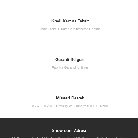
Kredi Kartına Taksit
Vade Farksız Taksit için İletişime Geçiniz
Garanti Belgesi
Vitra 62153 Valarte Lavabo Dolabı 80 Cm Lavabolu Mat Beyaz Kapaklı
Fabrika Garantili Ürünler
34.500,00 TL
Müşteri Destek
0552 210 28 02 Hafta içi ve Cumartesi 09:00-18:00
Showroom Adresi