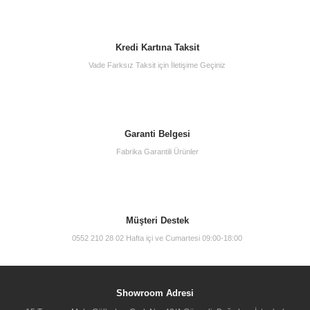
Kredi Kartına Taksit
Vade Farksız Taksit için İletişime Geçiniz
Garanti Belgesi
Vitra 62157 Valarte Lavabo Dolabı 100 Cm Lavabolu Mat Gri Kapaklı
Fabrika Garantili Ürünler
37.250,00 TL
Müşteri Destek
0552 210 28 02 Hafta içi ve Cumartesi 09:00-18:00
Showroom Adresi