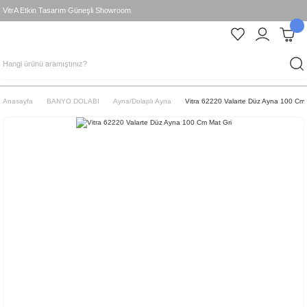
VitrA Etkin Tasarım Güneşli Showroom
Anasayfa
BANYO DOLABI
Ayna/Dolaplı Ayna
Vitra 62220 Valarte Düz Ayna 100 Cm 