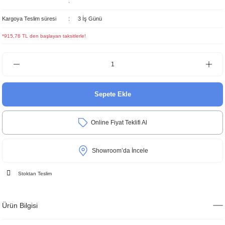
Kargoya Teslim süresi
3 İş Günü
*915,76 TL den başlayan taksitlerle!
Sepete Ekle
Online Fiyat Teklifi Al
Showroom’da İncele
Stoktan Teslim
Ürün Bilgisi