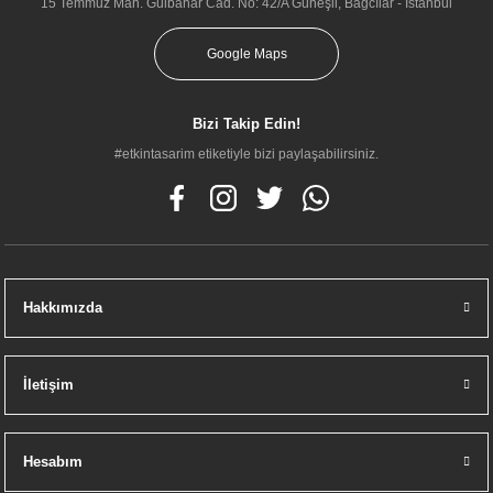
15 Temmuz Mah. Gülbahar Cad. No: 42/A Güneşli, Bağcılar - İstanbul
Google Maps
Bizi Takip Edin!
#etkintasarim etiketiyle bizi paylaşabilirsiniz.
Vitra 62184 Valarte Lavabo Dolabı 100 Cm Lavabolu Mat Gri Çekmeceli
Hakkımızda
43.000,00 TL
İletişim
Hesabım