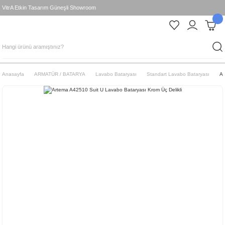
VitrA Etkin Tasarım Güneşli Showroom
Anasayfa
ARMATÜR / BATARYA
Lavabo Bataryası
Standart Lavabo Bataryası
Ar