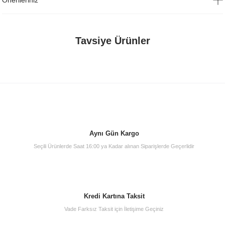
Önerileriniz
Tavsiye Ürünler
Aynı Gün Kargo
Seçili Ürünlerde Saat 16:00 ya Kadar alınan Siparişlerde Geçerlidir
Artema A45200 Filtreli Ara Musluk
Kredi Kartına Taksit
300,00 TL
Vade Farksız Taksit için İletişime Geçiniz