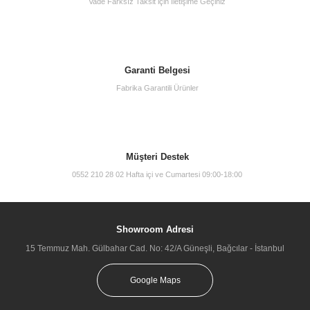
Vade Farksız Taksit için İletişime Geçiniz
Garanti Belgesi
Fabrika Garantili Ürünler
Müşteri Destek
0552 210 28 02 Hafta içi ve Cumartesi 09:00-18:00
Showroom Adresi
15 Temmuz Mah. Gülbahar Cad. No: 42/A Güneşli, Bağcılar - İstanbul
Google Maps