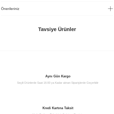
Önerileriniz
Tavsiye Ürünler
Aynı Gün Kargo
Seçili Ürünlerde Saat 16:00 ya Kadar alınan Siparişlerde Geçerlidir
Artema A45200 Filtreli Ara Musluk
Kredi Kartına Taksit
300,00 TL