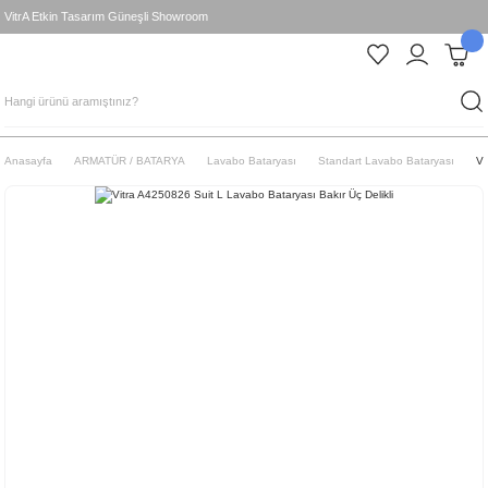
VitrA Etkin Tasarım Güneşli Showroom
Anasayfa
ARMATÜR / BATARYA
Lavabo Bataryası
Standart Lavabo Bataryası
Vi