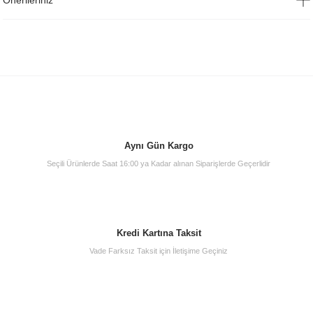
Önerileriniz
Aynı Gün Kargo
Seçili Ürünlerde Saat 16:00 ya Kadar alınan Siparişlerde Geçerlidir
Kredi Kartına Taksit
Vade Farksız Taksit için İletişime Geçiniz