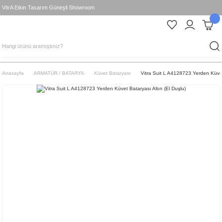
VitrA Etkin Tasarım Güneşli Showroom
Anasayfa
ARMATÜR / BATARYA
Küvet Bataryası
Vitra Suit L A4128723 Yerden Küvet 