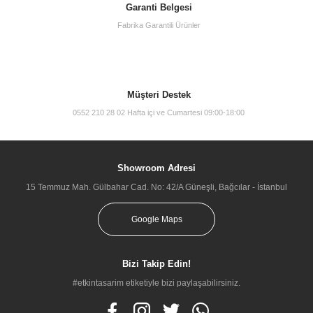
Garanti Belgesi
Fabrika Garantili Ürünler
Müşteri Destek
0552 210 28 02 Hafta içi ve Cumartesi 09:00-18:00
Showroom Adresi
15 Temmuz Mah. Gülbahar Cad. No: 42/A Güneşli, Bağcılar - İstanbul
Google Maps
Bizi Takip Edin!
#etkintasarim etiketiyle bizi paylaşabilirsiniz.