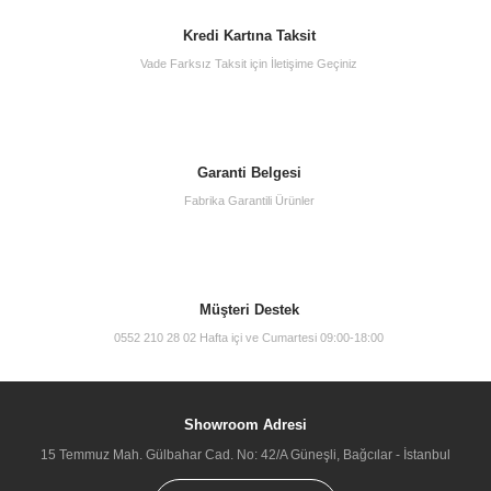
Kredi Kartına Taksit
Vade Farksız Taksit için İletişime Geçiniz
Garanti Belgesi
Fabrika Garantili Ürünler
Müşteri Destek
0552 210 28 02 Hafta içi ve Cumartesi 09:00-18:00
Showroom Adresi
15 Temmuz Mah. Gülbahar Cad. No: 42/A Güneşli, Bağcılar - İstanbul