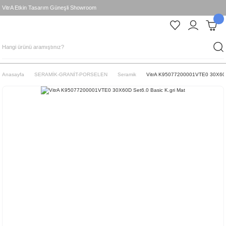
VitrA Etkin Tasarım Güneşli Showroom
Anasayfa
SERAMİK-GRANİT-PORSELEN
Seramik
VitrA K95077200001VTE0 30X60D 