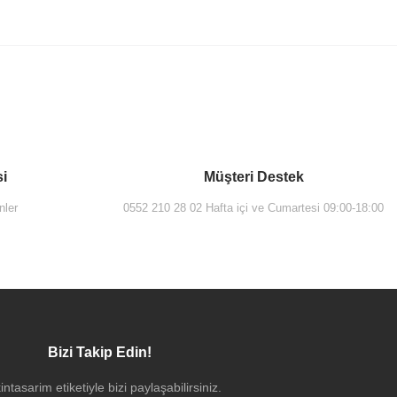
TÜKENDİ
si
Müşteri Destek
nler
0552 210 28 02 Hafta içi ve Cumartesi 09:00-18:00
Bizi Takip Edin!
60822 Sento Lavabo Dolabı 65 Cm Çift Çekm. Mat Beyaz
intasarim etiketiyle bizi paylaşabilirsiniz.