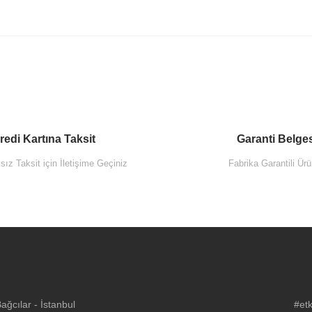
TÜKENDİ
redi Kartına Taksit
Garanti Belge
ız Taksit için İletişime Geçiniz
Fabrika Garantili Ürü
itra 60805 Sento Lavabo Dolabı 65 Cm Kapaklı Mat Antrasit
Vitra 
ğcılar - İstanbul
#etk