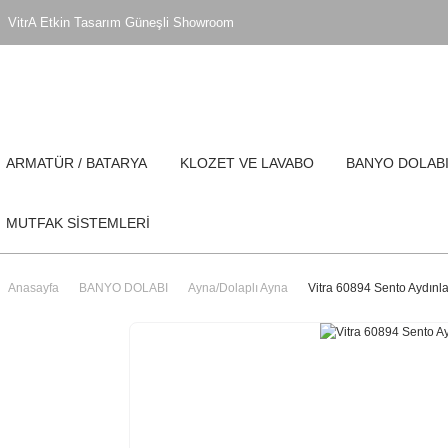
VitrA Etkin Tasarım Güneşli Showroom
ARMATÜR / BATARYA
KLOZET VE LAVABO
BANYO DOLAB
MUTFAK SİSTEMLERİ
Anasayfa
BANYO DOLABI
Ayna/Dolaplı Ayna
Vitra 60894 Sento Aydınl