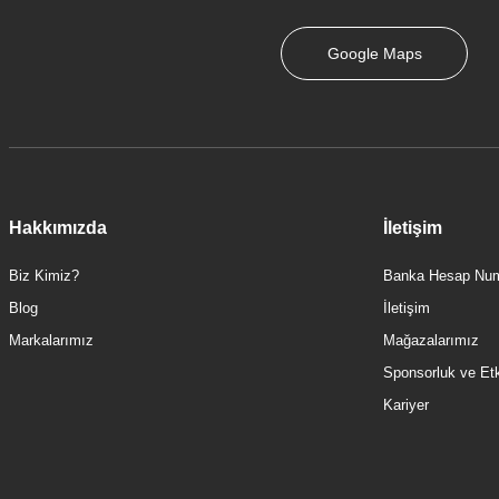
25.250,00 TL
0
Google Maps
Hakkımızda
İletişim
Biz Kimiz?
Banka Hesap Num
Blog
İletişim
TÜKENDİ
Markalarımız
Mağazalarımız
Sponsorluk ve Etki
Kariyer