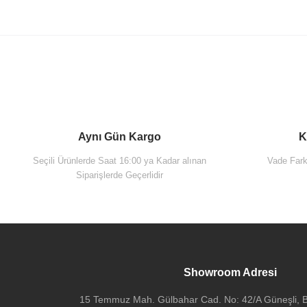
Aynı Gün Kargo
K
Seçili Ürünlerde Saat 16:00 ya Kadar alınan
Vade Farks
Siparişlerde Geçerlidir
Vitra 60781 Sento Lavabo Dolabı 65 Cm Kapaklı Mat Beyaz
Showroom Adresi
V
15 Temmuz Mah. Gülbahar Cad. No: 42/A Güneşli, Ba