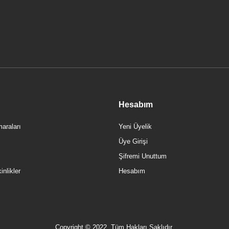
,00 TL
0,00 
Hesabım
araları
Yeni Üyelik
Üye Girişi
TÜKENDİ
Şifremi Unuttum
nlikler
Hesabım
Copyright © 2022, Tüm Hakları Saklıdır.