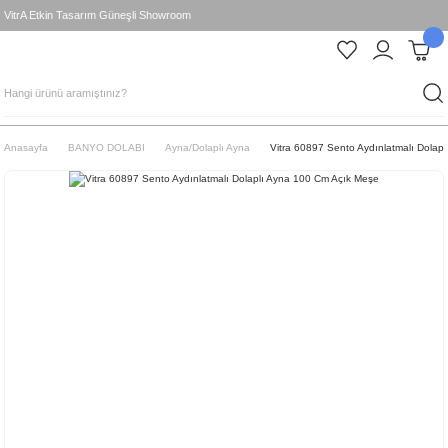
VitrA Etkin Tasarım Güneşli Showroom
Anasayfa
BANYO DOLABI
Ayna/Dolaplı Ayna
Vitra 60897 Sento Aydınlatmalı Dolap