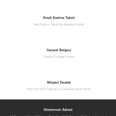
Kredi Kartına Taksit
Vade Farksız Taksit için İletişime Geçiniz
Vitra 60814 Sento Lavabo Dolabı 100 Cm Tek Çekm.Mat Beyaz
Garanti Belgesi
Fabrika Garantili Ürünler
31.000,00 TL
Müşteri Destek
0552 210 28 02 Hafta içi ve Cumartesi 09:00-18:00
Showroom Adresi