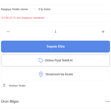
Kargoya Teslim süresi
3 İş Günü
*2.236,15 TL den başlayan taksitlerle!
Sepete Ekle
Online Fiyat Teklifi Al
Showroom’da İncele
Stoktan Teslim
Ürün Bilgisi