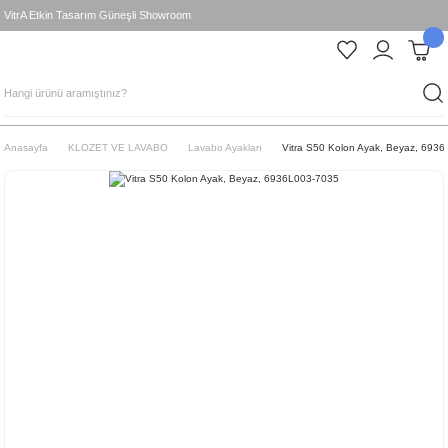
VitrA Etkin Tasarım Güneşli Showroom
Anasayfa
KLOZET VE LAVABO
Lavabo Ayakları
Vitra S50 Kolon Ayak, Beyaz, 693