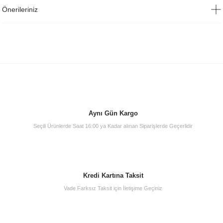
Önerileriniz
Aynı Gün Kargo
Seçili Ürünlerde Saat 16:00 ya Kadar alınan Siparişlerde Geçerlidir
Kredi Kartına Taksit
Vade Farksız Taksit için İletişime Geçiniz