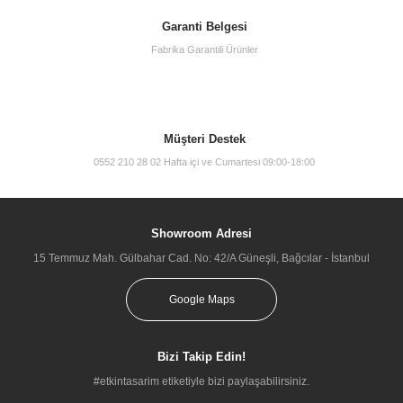
Garanti Belgesi
Fabrika Garantili Ürünler
Müşteri Destek
0552 210 28 02 Hafta içi ve Cumartesi 09:00-18:00
Showroom Adresi
15 Temmuz Mah. Gülbahar Cad. No: 42/A Güneşli, Bağcılar - İstanbul
Google Maps
Bizi Takip Edin!
#etkintasarim etiketiyle bizi paylaşabilirsiniz.