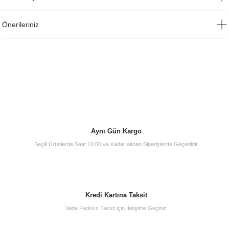
Önerileriniz
Aynı Gün Kargo
Seçili Ürünlerde Saat 16:00 ya Kadar alınan Siparişlerde Geçerlidir
Kredi Kartına Taksit
Vade Farksız Taksit için İletişime Geçiniz