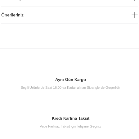
Önerileriniz
Aynı Gün Kargo
Seçili Ürünlerde Saat 16:00 ya Kadar alınan Siparişlerde Geçerlidir
Kredi Kartına Taksit
Vade Farksız Taksit için İletişime Geçiniz