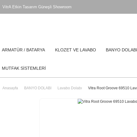
VitrA Etkin Tasarım Güneşli Showroom
ARMATÜR / BATARYA
KLOZET VE LAVABO
BANYO DOLAB
MUTFAK SİSTEMLERİ
Anasayfa
BANYO DOLABI
Lavabo Dolabı
Vitra Root Groove 69510 Lava