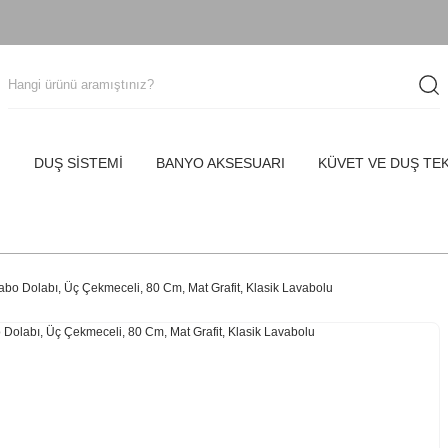
I
DUŞ SİSTEMİ
BANYO AKSESUARI
KÜVET VE DUŞ TE
bo Dolabı, Üç Çekmeceli, 80 Cm, Mat Grafit, Klasik Lavabolu