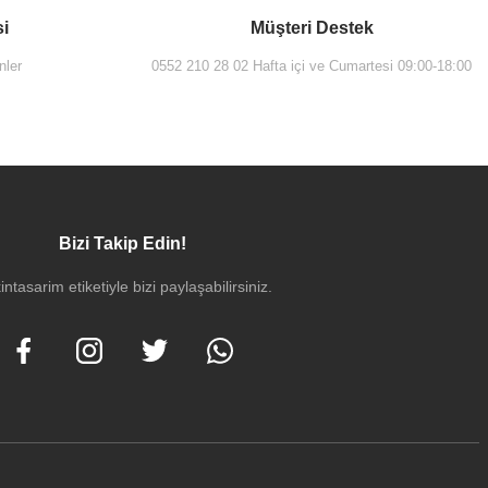
si
Müşteri Destek
nler
0552 210 28 02 Hafta içi ve Cumartesi 09:00-18:00
Bizi Takip Edin!
intasarim etiketiyle bizi paylaşabilirsiniz.