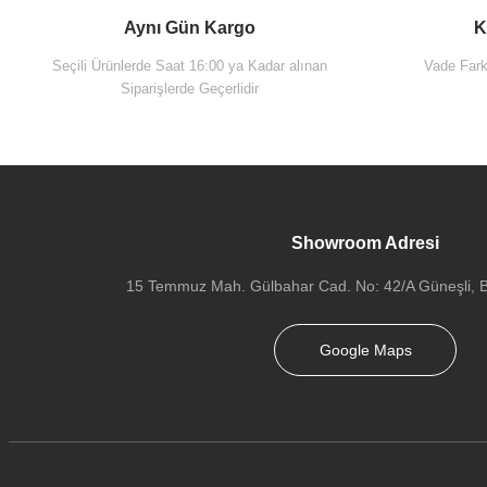
Aynı Gün Kargo
K
Seçili Ürünlerde Saat 16:00 ya Kadar alınan
Vade Farks
Siparişlerde Geçerlidir
Showroom Adresi
15 Temmuz Mah. Gülbahar Cad. No: 42/A Güneşli, Ba
Google Maps