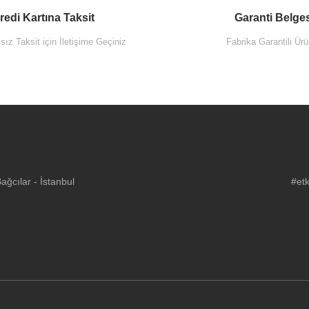
redi Kartına Taksit
Garanti Belge
ız Taksit için İletişime Geçiniz
Fabrika Garantili Ürü
ğcılar - İstanbul
#etk