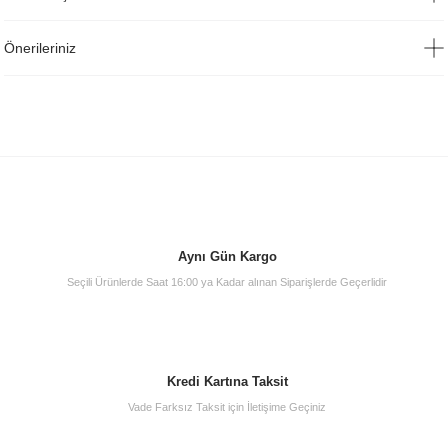
Önerileriniz
Aynı Gün Kargo
Seçili Ürünlerde Saat 16:00 ya Kadar alınan Siparişlerde Geçerlidir
Kredi Kartına Taksit
Vade Farksız Taksit için İletişime Geçiniz