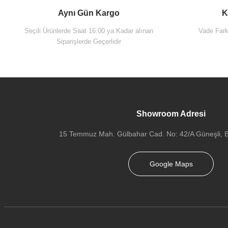
Aynı Gün Kargo
K
Seçili Ürünlerde Saat 16:00 ya Kadar alınan
Vade Farks
Siparişlerde Geçerlidir
Showroom Adresi
15 Temmuz Mah. Gülbahar Cad. No: 42/A Güneşli, Ba
Google Maps