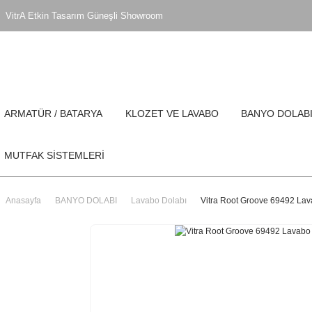
VitrA Etkin Tasarım Güneşli Showroom
ARMATÜR / BATARYA
KLOZET VE LAVABO
BANYO DOLAB
MUTFAK SİSTEMLERİ
Anasayfa
BANYO DOLABI
Lavabo Dolabı
Vitra Root Groove 69492 Lav