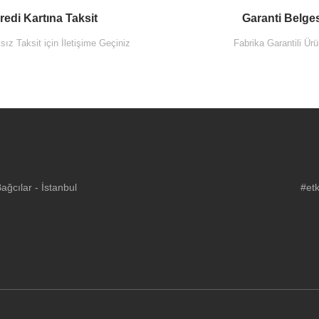
redi Kartına Taksit
Garanti Belge
ız Taksit için İletişime Geçiniz
Fabrika Garantili Ürü
ğcılar - İstanbul
#etk