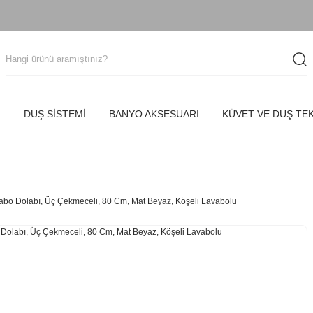
I
DUŞ SİSTEMİ
BANYO AKSESUARI
KÜVET VE DUŞ TE
abo Dolabı, Üç Çekmeceli, 80 Cm, Mat Beyaz, Köşeli Lavabolu