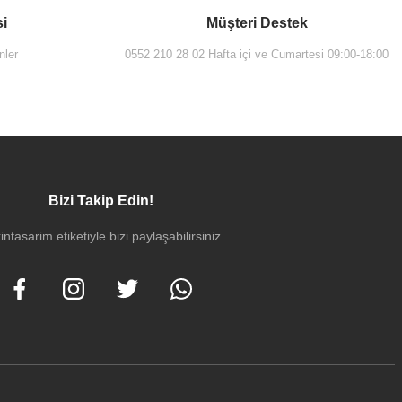
si
Müşteri Destek
nler
0552 210 28 02 Hafta içi ve Cumartesi 09:00-18:00
Bizi Takip Edin!
intasarim etiketiyle bizi paylaşabilirsiniz.