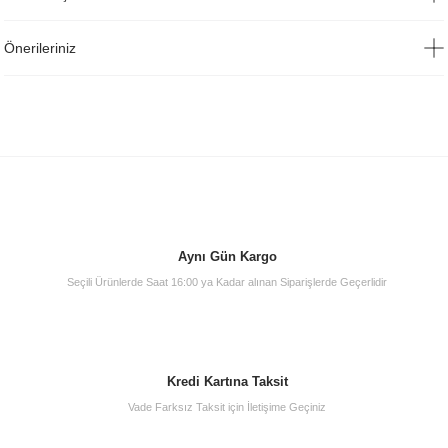
Önerileriniz
Aynı Gün Kargo
Seçili Ürünlerde Saat 16:00 ya Kadar alınan Siparişlerde Geçerlidir
Kredi Kartına Taksit
Vade Farksız Taksit için İletişime Geçiniz