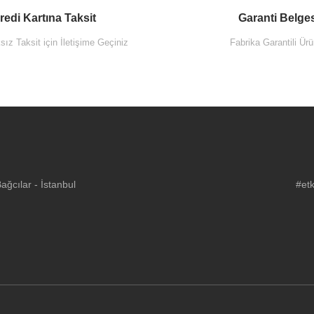
redi Kartına Taksit
Garanti Belge
ız Taksit için İletişime Geçiniz
Fabrika Garantili Ürü
ğcılar - İstanbul
#etk