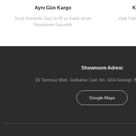
Aynı Gün Kargo
K
Seçili Ürünlerde Saat 16:00 ya Kadar alınan
Vade Farks
Siparişlerde Geçerlidir
Showroom Adresi
15 Temmuz Mah. Gülbahar Cad. No: 42/A Güneşli, Ba
Google Maps