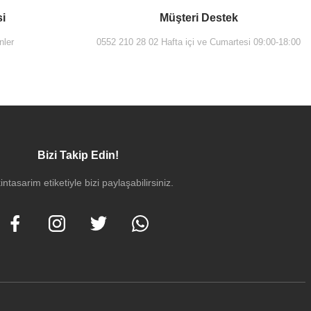
si
Müşteri Destek
nler
0552 210 28 02 Hafta içi ve Cumartesi 09:00-18:00
Bizi Takip Edin!
intasarim etiketiyle bizi paylaşabilirsiniz.