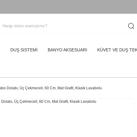
I
DUŞ SİSTEMİ
BANYO AKSESUARI
KÜVET VE DUŞ TE
bo Dolabı, Üç Çekmeceli, 60 Cm, Mat Grafit, Klasik Lavabolu