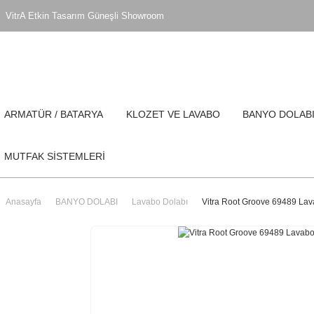
VitrA Etkin Tasarım Güneşli Showroom
ARMATÜR / BATARYA
KLOZET VE LAVABO
BANYO DOLAB
MUTFAK SİSTEMLERİ
Anasayfa
BANYO DOLABI
Lavabo Dolabı
Vitra Root Groove 69489 Lava