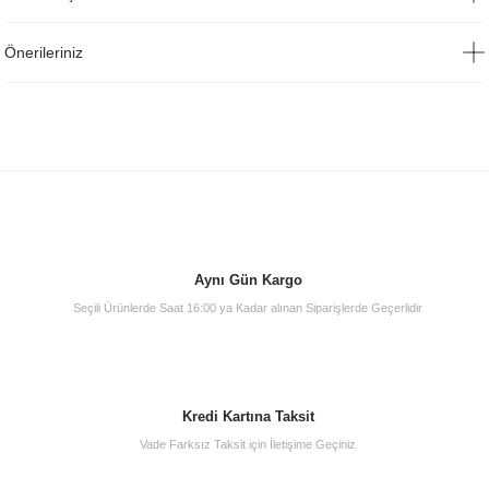
Önerileriniz
Aynı Gün Kargo
Seçili Ürünlerde Saat 16:00 ya Kadar alınan Siparişlerde Geçerlidir
Kredi Kartına Taksit
Vade Farksız Taksit için İletişime Geçiniz