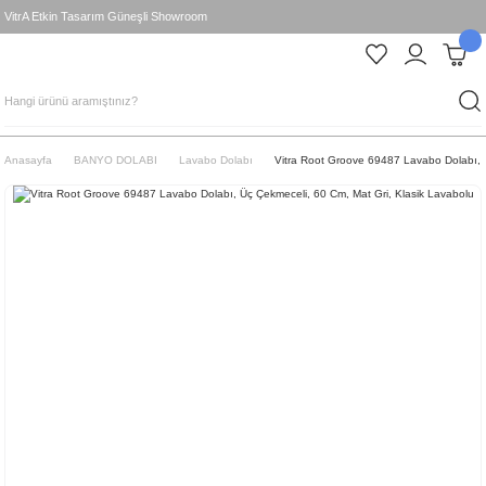
VitrA Etkin Tasarım Güneşli Showroom
Anasayfa
BANYO DOLABI
Lavabo Dolabı
Vitra Root Groove 69487 Lavabo Dolabı, Ü