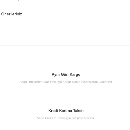
Önerileriniz
Aynı Gün Kargo
Seçili Ürünlerde Saat 16:00 ya Kadar alınan Siparişlerde Geçerlidir
Kredi Kartına Taksit
Vade Farksız Taksit için İletişime Geçiniz