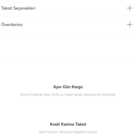
Taksit Seçenekleri
Önerileriniz
Aynı Gün Kargo
Seçili Ürünlerde Saat 16:00 ya Kadar alınan Siparişlerde Geçerlidir
Kredi Kartına Taksit
Vade Farksız Taksit için İletişime Geçiniz