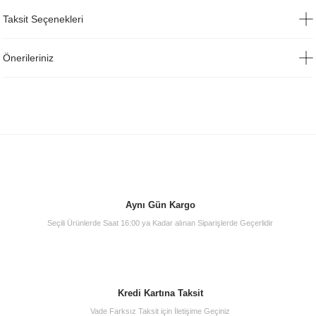
Taksit Seçenekleri
Önerileriniz
Aynı Gün Kargo
Seçili Ürünlerde Saat 16:00 ya Kadar alınan Siparişlerde Geçerlidir
Kredi Kartına Taksit
Vade Farksız Taksit için İletişime Geçiniz