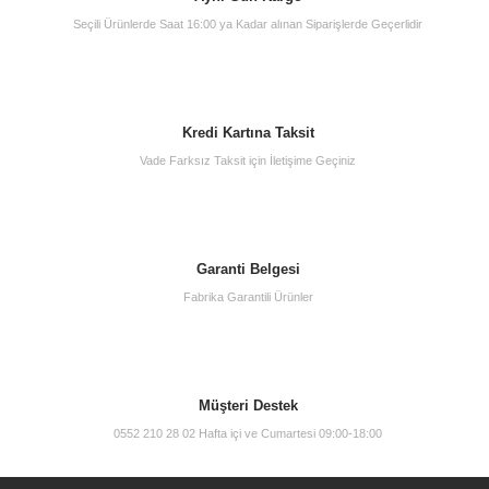
Seçili Ürünlerde Saat 16:00 ya Kadar alınan Siparişlerde Geçerlidir
Kredi Kartına Taksit
Vade Farksız Taksit için İletişime Geçiniz
Garanti Belgesi
Fabrika Garantili Ürünler
Müşteri Destek
0552 210 28 02 Hafta içi ve Cumartesi 09:00-18:00