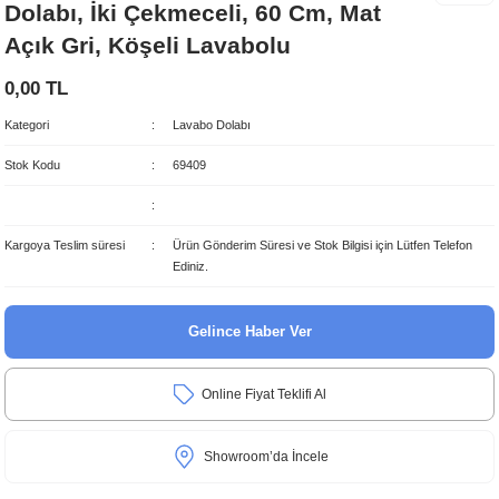
Dolabı, İki Çekmeceli, 60 Cm, Mat
Klozet Kapak Kağıtlığı
Açık Gri, Köşeli Lavabolu
0,00 TL
Banyo Aynaları
Kategori
Lavabo Dolabı
Diş Fırçalıkları
Stok Kodu
69409
Banyo Aksesuar Setleri
Kargoya Teslim süresi
Ürün Gönderim Süresi ve Stok Bilgisi için Lütfen Telefon
Ediniz.
Gelince Haber Ver
Online Fiyat Teklifi Al
Showroom’da İncele