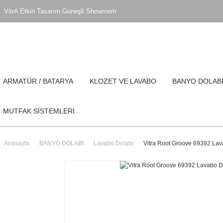
VitrA Etkin Tasarım Güneşli Showroom
ARMATÜR / BATARYA
KLOZET VE LAVABO
BANYO DOLAB
MUTFAK SİSTEMLERİ
Anasayfa
BANYO DOLABI
Lavabo Dolabı
Vitra Root Groove 69392 Lava