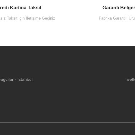
redi Kartına Taksit
Garanti Belge
ız Taksit için İletişime Geçiniz
Fabrika Garantili Ürü
ğcılar - İstanbul
#etk