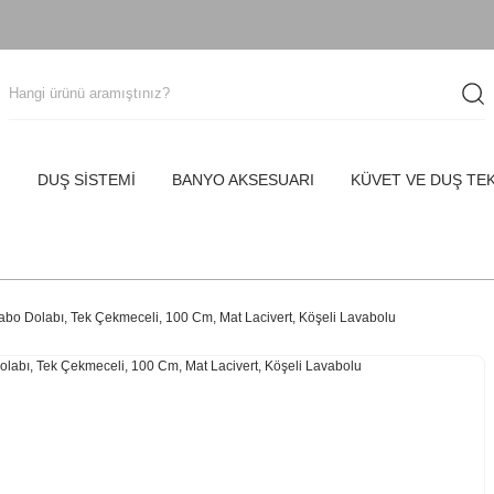
I
DUŞ SİSTEMİ
BANYO AKSESUARI
KÜVET VE DUŞ TE
bo Dolabı, Tek Çekmeceli, 100 Cm, Mat Lacivert, Köşeli Lavabolu