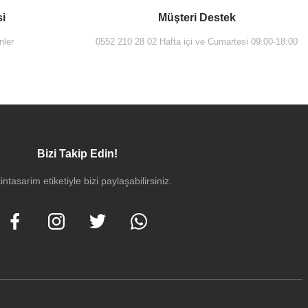
si
Müşteri Destek
nler
0552 210 28 02 Hafta içi ve Cumartesi 09:00-18:00
Bizi Takip Edin!
intasarim etiketiyle bizi paylaşabilirsiniz.