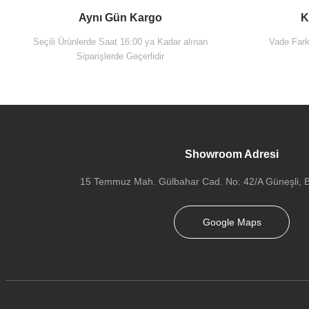
Aynı Gün Kargo
K
Seçili Ürünlerde Saat 16:00 ya Kadar alınan
Vade Farks
Siparişlerde Geçerlidir
Showroom Adresi
15 Temmuz Mah. Gülbahar Cad. No: 42/A Güneşli, Ba
Google Maps