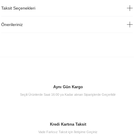
Taksit Seçenekleri
Önerileriniz
Aynı Gün Kargo
Seçili Ürünlerde Saat 16:00 ya Kadar alınan Siparişlerde Geçerlidir
Kredi Kartına Taksit
Vade Farksız Taksit için İletişime Geçiniz