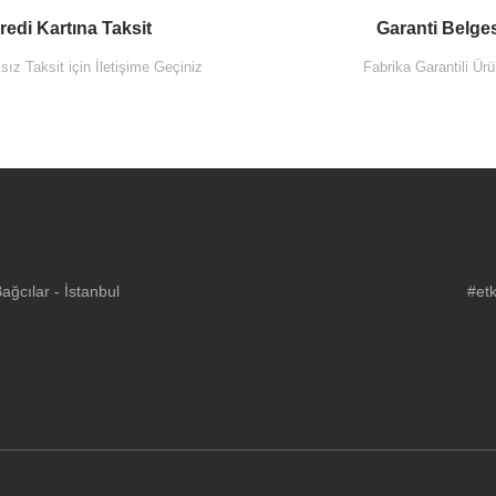
redi Kartına Taksit
Garanti Belge
ız Taksit için İletişime Geçiniz
Fabrika Garantili Ürü
ğcılar - İstanbul
#etk