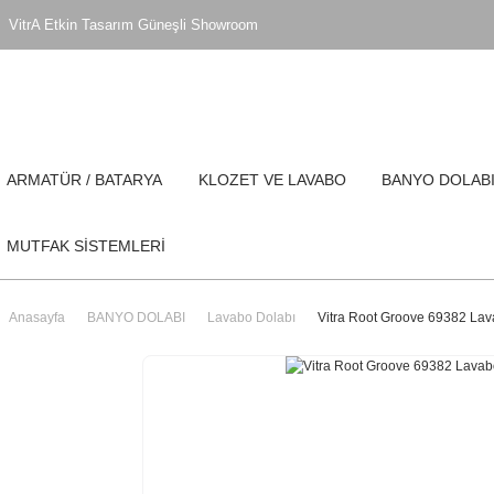
VitrA Etkin Tasarım Güneşli Showroom
ARMATÜR / BATARYA
KLOZET VE LAVABO
BANYO DOLAB
MUTFAK SİSTEMLERİ
Anasayfa
BANYO DOLABI
Lavabo Dolabı
Vitra Root Groove 69382 Lava