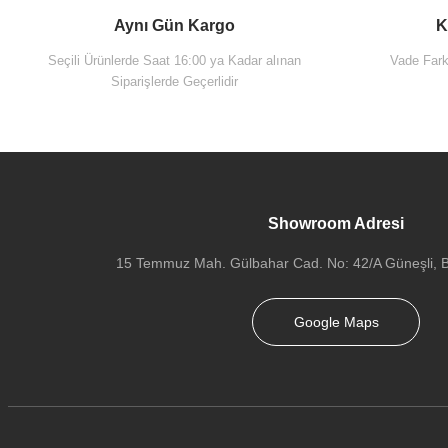
Aynı Gün Kargo
K
Seçili Ürünlerde Saat 16:00 ya Kadar alınan
Vade Farks
Siparişlerde Geçerlidir
Showroom Adresi
15 Temmuz Mah. Gülbahar Cad. No: 42/A Güneşli, Ba
Google Maps