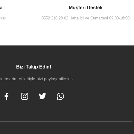
si
Müşteri Destek
nler
0552 210 28 02 Hafta içi ve Cumartesi 09:00-18:00
Bizi Takip Edin!
intasarim etiketiyle bizi paylaşabilirsiniz.