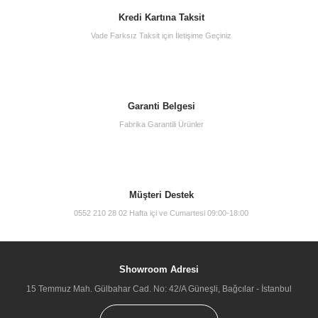
Kredi Kartına Taksit
Vade Farksız Taksit için İletişime Geçiniz
Vitra Root Classic 68515 Boy Dolabı, 40 cm, Mat Lacivert
Garanti Belgesi
19.000,00 TL
Fabrika Garantili Ürünler
Müşteri Destek
0552 210 28 02 Hafta içi ve Cumartesi 09:00-18:00
Showroom Adresi
15 Temmuz Mah. Gülbahar Cad. No: 42/A Güneşli, Bağcılar - İstanbul