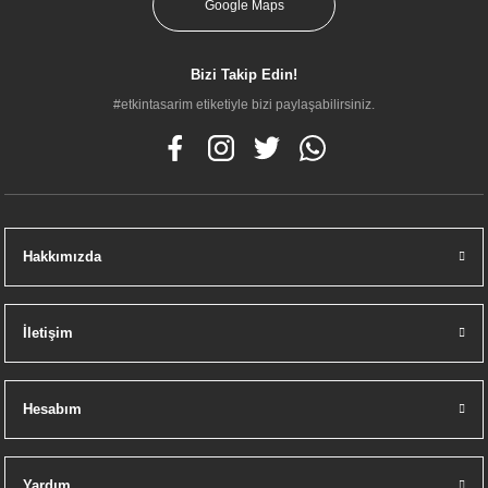
Google Maps
Vitra 66911 Core Aydınlatmalı Dolaplı Ayna 80 Cm
Bizi Takip Edin!
#etkintasarim etiketiyle bizi paylaşabilirsiniz.
9.000,00 TL
Hakkımızda
İletişim
Hesabım
Yardım