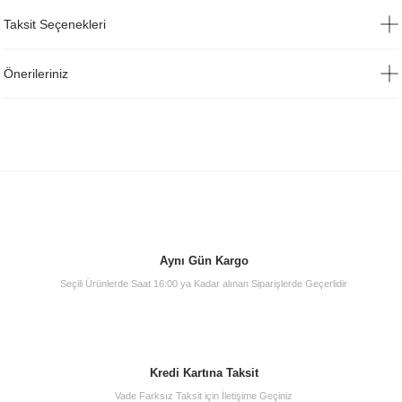
Taksit Seçenekleri
Önerileriniz
Aynı Gün Kargo
Seçili Ürünlerde Saat 16:00 ya Kadar alınan Siparişlerde Geçerlidir
Kredi Kartına Taksit
Vade Farksız Taksit için İletişime Geçiniz