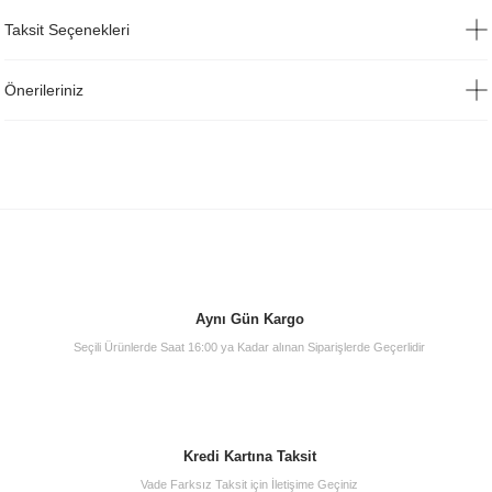
Taksit Seçenekleri
Önerileriniz
Aynı Gün Kargo
Seçili Ürünlerde Saat 16:00 ya Kadar alınan Siparişlerde Geçerlidir
Kredi Kartına Taksit
Vade Farksız Taksit için İletişime Geçiniz