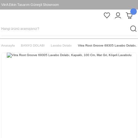
VitrA Etkin Tasarım Güneşli Showroom
Anasayfa
BANYO DOLABI
Lavabo Dolabı
Vitra Root Groove 69305 Lavabo Dolabı, K