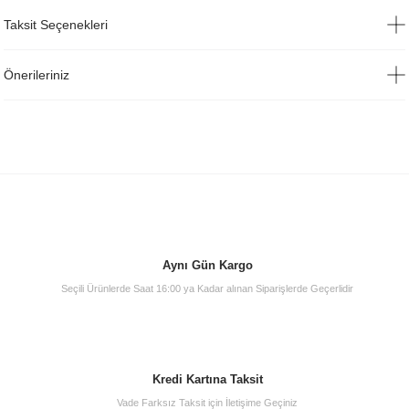
Taksit Seçenekleri
Önerileriniz
Aynı Gün Kargo
Seçili Ürünlerde Saat 16:00 ya Kadar alınan Siparişlerde Geçerlidir
Kredi Kartına Taksit
Vade Farksız Taksit için İletişime Geçiniz