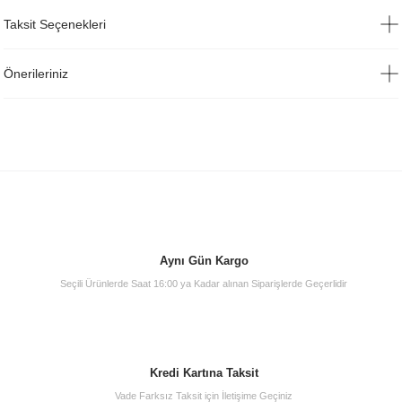
Taksit Seçenekleri
Önerileriniz
Aynı Gün Kargo
Seçili Ürünlerde Saat 16:00 ya Kadar alınan Siparişlerde Geçerlidir
Kredi Kartına Taksit
Vade Farksız Taksit için İletişime Geçiniz