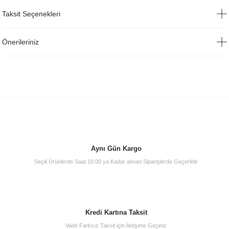
Taksit Seçenekleri
Önerileriniz
Aynı Gün Kargo
Seçili Ürünlerde Saat 16:00 ya Kadar alınan Siparişlerde Geçerlidir
Kredi Kartına Taksit
Vade Farksız Taksit için İletişime Geçiniz