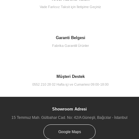
Vade Farksız Taksit için İletişime Geçiniz
Garanti Belgesi
Fabrika Garantili Ürünler
Müşteri Destek
0552 210 28 02 Hafta içi ve Cumartesi 09:00-18:00
Showroom Adresi
15 Temmuz Mah. Gülbahar Cad. No: 42/A Güneşli, Bağcılar - İstanbul
Google Maps