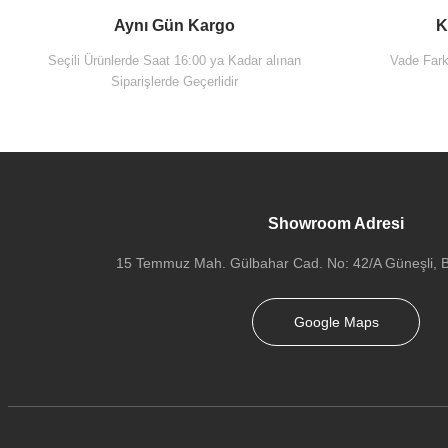
Aynı Gün Kargo
K
Seçili Ürünlerde Saat 16:00 ya Kadar alınan
Vade Farks
Siparişlerde Geçerlidir
Showroom Adresi
15 Temmuz Mah. Gülbahar Cad. No: 42/A Güneşli, Ba
Google Maps