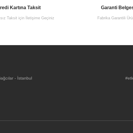
redi Kartına Taksit
Garanti Belge
ız Taksit için İletişime Geçiniz
Fabrika Garantili Ürü
ğcılar - İstanbul
#etk