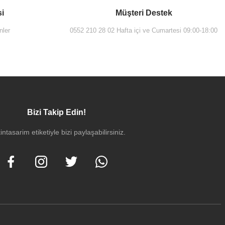
si
Müşteri Destek
nler
0552 210 28 02 Hafta içi ve Cumartesi 09:00-18:00
Bizi Takip Edin!
intasarim etiketiyle bizi paylaşabilirsiniz.