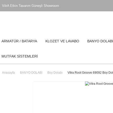
VitrA Etkin Tasarım Güneşli Showroom
ARMATÜR / BATARYA
KLOZET VE LAVABO
BANYO DOLAB
MUTFAK SİSTEMLERİ
Anasayfa
BANYO DOLABI
Boy Dolabı
Vitra Root Groove 69092 Boy Dol