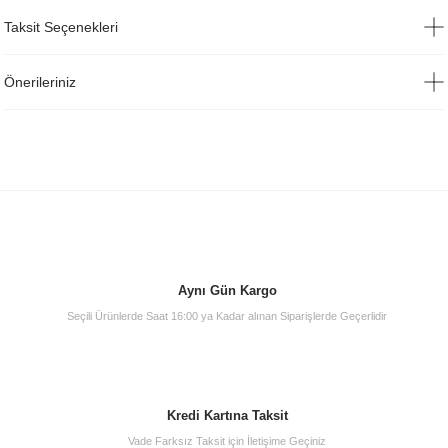
Taksit Seçenekleri
Önerileriniz
Aynı Gün Kargo
Seçili Ürünlerde Saat 16:00 ya Kadar alınan Siparişlerde Geçerlidir
Kredi Kartına Taksit
Vade Farksız Taksit için İletişime Geçiniz