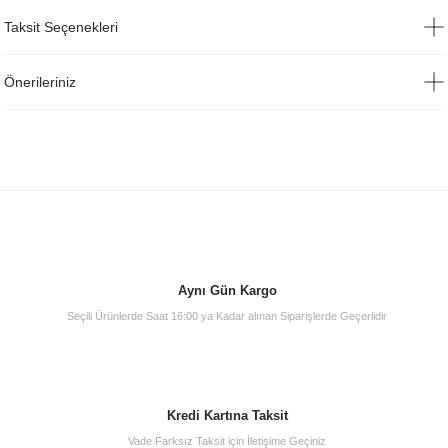
Taksit Seçenekleri
Önerileriniz
Aynı Gün Kargo
Seçili Ürünlerde Saat 16:00 ya Kadar alınan Siparişlerde Geçerlidir
Kredi Kartına Taksit
Vade Farksız Taksit için İletişime Geçiniz