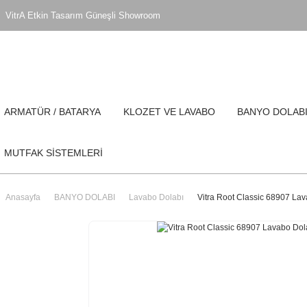
VitrA Etkin Tasarım Güneşli Showroom
ARMATÜR / BATARYA
KLOZET VE LAVABO
BANYO DOLAB
MUTFAK SİSTEMLERİ
Anasayfa
BANYO DOLABI
Lavabo Dolabı
Vitra Root Classic 68907 Lav