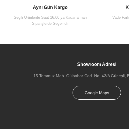
Aynı Gün Kargo
K
Seçili Ürünlerde Saat 16:00 ya Kadar alınan
Vade Farks
Siparişlerde Geçerlidir
Showroom Adresi
15 Temmuz Mah. Gülbahar Cad. No: 42/A Güneşli, Ba
Google Maps