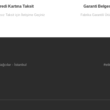
redi Kartına Taksit
Garanti Belge
ız Taksit için İletişime Geçiniz
Fabrika Garantili Ürü
ğcılar - İstanbul
#etk