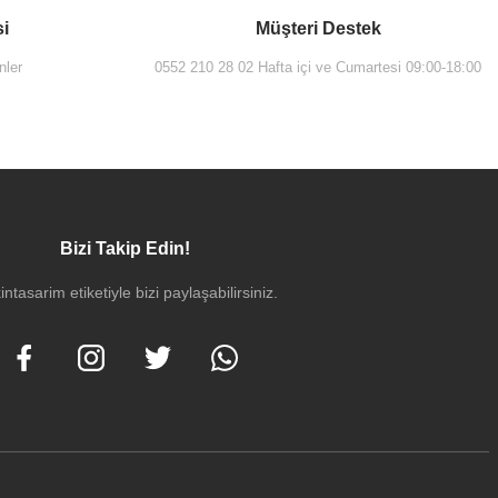
si
Müşteri Destek
nler
0552 210 28 02 Hafta içi ve Cumartesi 09:00-18:00
Bizi Takip Edin!
intasarim etiketiyle bizi paylaşabilirsiniz.