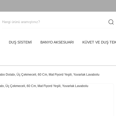
I
DUŞ SİSTEMİ
BANYO AKSESUARI
KÜVET VE DUŞ TE
abo Dolabı, Üç Çekmeceli, 60 Cm, Mat Fiyord Yeşili, Yuvarlak Lavabolu