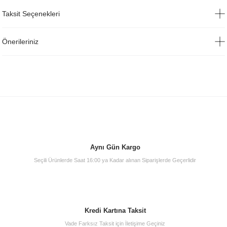
Taksit Seçenekleri
Önerileriniz
Aynı Gün Kargo
Seçili Ürünlerde Saat 16:00 ya Kadar alınan Siparişlerde Geçerlidir
Kredi Kartına Taksit
Vade Farksız Taksit için İletişime Geçiniz