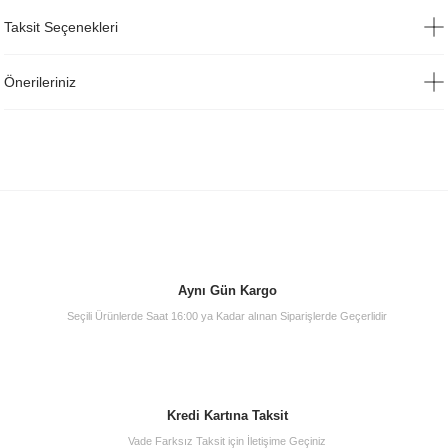
Taksit Seçenekleri
Önerileriniz
Aynı Gün Kargo
Seçili Ürünlerde Saat 16:00 ya Kadar alınan Siparişlerde Geçerlidir
Kredi Kartına Taksit
Vade Farksız Taksit için İletişime Geçiniz