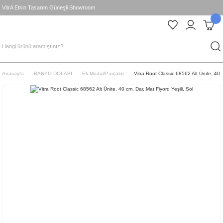
VitrA Etkin Tasarım Güneşli Showroom
Anasayfa
BANYO DOLABI
Ek Modül/Parçalar
Vitra Root Classic 68562 Alt Ünite, 40 c