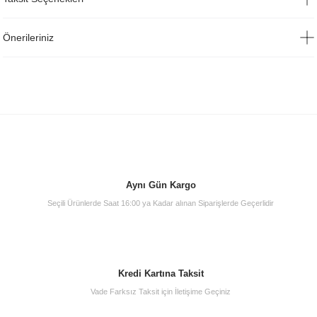
Önerileriniz
Aynı Gün Kargo
Seçili Ürünlerde Saat 16:00 ya Kadar alınan Siparişlerde Geçerlidir
Kredi Kartına Taksit
Vade Farksız Taksit için İletişime Geçiniz