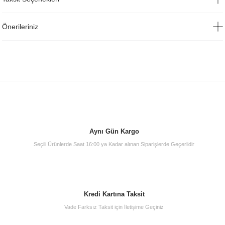
Önerileriniz
Aynı Gün Kargo
Seçili Ürünlerde Saat 16:00 ya Kadar alınan Siparişlerde Geçerlidir
Kredi Kartına Taksit
Vade Farksız Taksit için İletişime Geçiniz