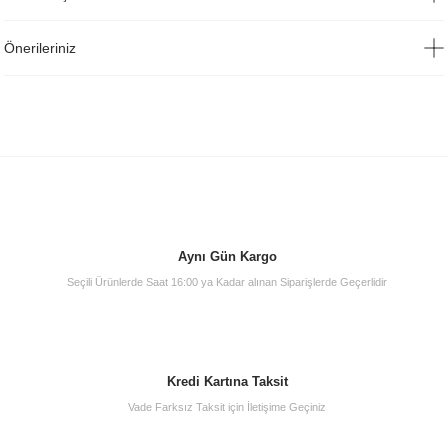
Önerileriniz
Aynı Gün Kargo
Seçili Ürünlerde Saat 16:00 ya Kadar alınan Siparişlerde Geçerlidir
Kredi Kartına Taksit
Vade Farksız Taksit için İletişime Geçiniz