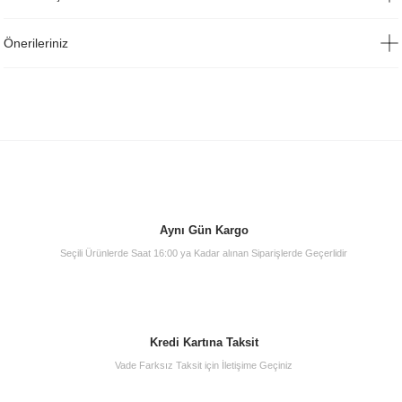
Önerileriniz
Aynı Gün Kargo
Seçili Ürünlerde Saat 16:00 ya Kadar alınan Siparişlerde Geçerlidir
Kredi Kartına Taksit
Vade Farksız Taksit için İletişime Geçiniz