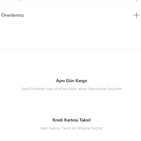
Önerileriniz
Aynı Gün Kargo
Seçili Ürünlerde Saat 16:00 ya Kadar alınan Siparişlerde Geçerlidir
Kredi Kartına Taksit
Vade Farksız Taksit için İletişime Geçiniz