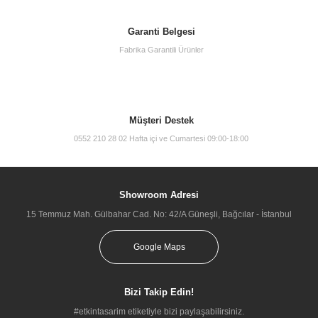
Garanti Belgesi
Fabrika Garantili Ürünler
Müşteri Destek
0552 210 28 02 Hafta içi ve Cumartesi 09:00-18:00
Showroom Adresi
15 Temmuz Mah. Gülbahar Cad. No: 42/A Güneşli, Bağcılar - İstanbul
Google Maps
Bizi Takip Edin!
#etkintasarim etiketiyle bizi paylaşabilirsiniz.