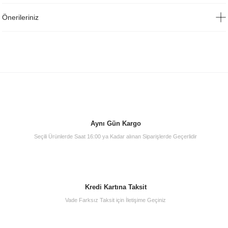
Önerileriniz
Aynı Gün Kargo
Seçili Ürünlerde Saat 16:00 ya Kadar alınan Siparişlerde Geçerlidir
Kredi Kartına Taksit
Vade Farksız Taksit için İletişime Geçiniz