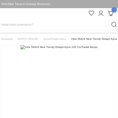
VitrA Etkin Tasarım Güneşli Showroom
Anasayfa
BANYO DOLABI
Ayna/Dolaplı Ayna
Vitra 56424 Nest Trendy Dolaplı Ayn